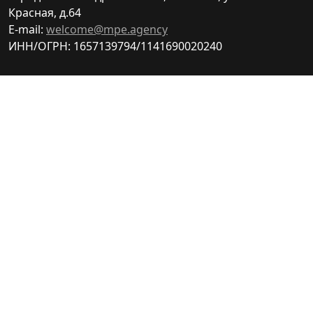
Красная, д.64
E-mail:
welcome@mpe.agency
ИНН/ОГРН: 1657139794/1141690020240